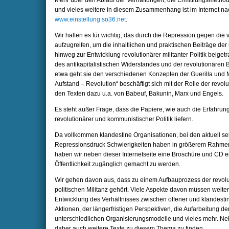
Mehr über den Ablauf der Verhaftungen, die Ermittlungsmethod
und vieles weitere in diesem Zusammenhang ist im Internet n
www.einstellung.so36.net
.
Wir halten es für wichtig, das durch die Repression gegen die
aufzugreifen, um die inhaltlichen und praktischen Beiträge de
hinweg zur Entwicklung revolutionärer militanter Politik beige
des antikapitalistischen Widerstandes und der revolutionären B
etwa geht sie den verschiedenen Konzepten der Guerilla und 
Aufstand – Revolution“ beschäftigt sich mit der Rolle der revo
den Texten dazu u.a. von Babeuf, Bakunin, Marx und Engels.
Es steht außer Frage, dass die Papiere, wie auch die Erfahrun
revolutionärer und kommunistischer Politik liefern.
Da vollkommen klandestine Organisationen, bei den aktuell s
Repressionsdruck Schwierigkeiten haben in größerem Rahmen e
haben wir neben dieser Internetseite eine Broschüre und CD ers
Öffentlichkeit zugänglich gemacht zu werden.
Wir gehen davon aus, dass zu einem Aufbauprozess der revolut
politischen Militanz gehört. Viele Aspekte davon müssen weit
Entwicklung des Verhältnisses zwischen offener und klandesti
Aktionen, der längerfristigen Perspektiven, die Aufarbeitung d
unterschiedlichen Organisierungsmodelle und vieles mehr. Neb
daher auch weitere Texte zu diesem Thema zu finden.