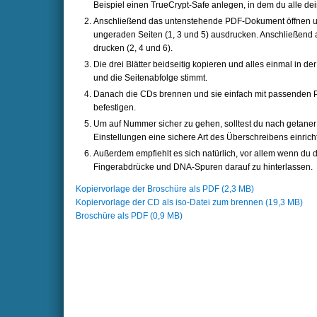
Beispiel einen TrueCrypt-Safe anlegen, in dem du alle de
Anschließend das untenstehende PDF-Dokument öffnen und
ungeraden Seiten (1, 3 und 5) ausdrucken. Anschließend a
drucken (2, 4 und 6).
Die drei Blätter beidseitig kopieren und alles einmal in der
und die Seitenabfolge stimmt.
Danach die CDs brennen und sie einfach mit passenden P
befestigen.
Um auf Nummer sicher zu gehen, solltest du nach getaner
Einstellungen eine sichere Art des Überschreibens einrich
Außerdem empfiehlt es sich natürlich, vor allem wenn du d
Fingerabdrücke und DNA-Spuren darauf zu hinterlassen.
Kopiervorlage der Broschüre als PDF (2,3 MB)
Kopiervorlage der CD als iso-Datei zum brennen (19,3 MB)
Broschüre als PDF (0,9 MB)